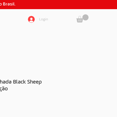
 Brasil.
Login
SOBRE NÓS
hada Black Sheep
ção
eço