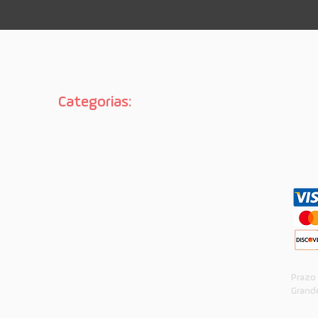
Categorias:
No
Página inicial

Street
Long
Proteção
Vestuário
Aulas de skate
Sobre nós
Prazo
Grande