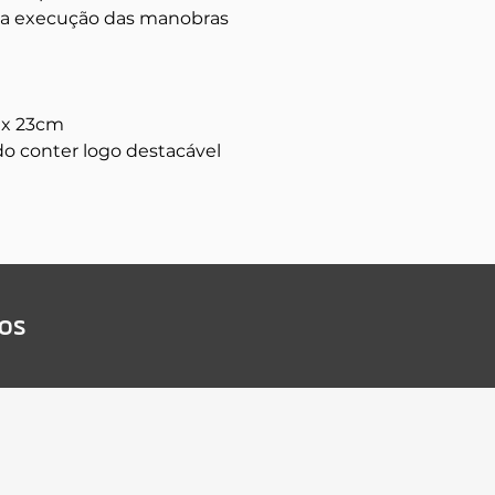
 da execução das manobras
 x 23cm
o conter logo destacável
dos