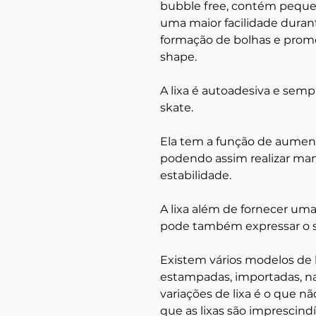
bubble free, contém peque
uma maior facilidade durant
formação de bolhas e pro
shape.
A lixa é autoadesiva e semp
skate.
Ela tem a função de aument
podendo assim realizar ma
estabilidade.
A lixa além de fornecer uma
pode também expressar o se
Existem vários modelos de li
estampadas, importadas, na
variações de lixa é o que nã
que as lixas são imprescind