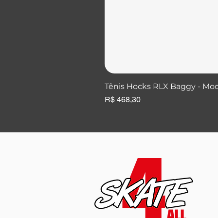
Tênis Hocks RLX Baggy - Mo
Preço
R$ 468,30