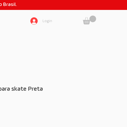
 Brasil.
Login
SOBRE NÓS
para skate Preta
eço