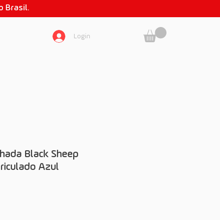
 Brasil.
Login
SOBRE NÓS
hada Black Sheep
iculado Azul
eço