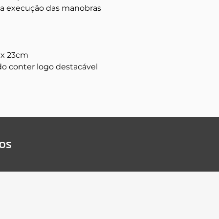
 da execução das manobras
 x 23cm
o conter logo destacável
dos