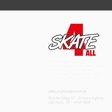
Na Skateshop temos todo tipo de
peças e equipamentos como shapes
de marfim e maple, truck, roda,
equipamentos de proteção e mais
para Street, Long, downhill
CNPJ: 21.270.568/0001-00
Rua Bertioga, 61 - Chácara Inglesa
São Paulo, SP - 04141-1000