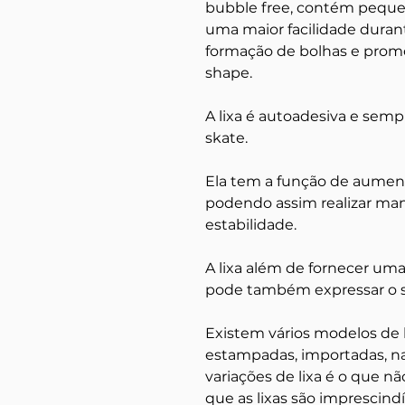
bubble free, contém peque
uma maior facilidade durant
formação de bolhas e pro
shape.
A lixa é autoadesiva e semp
skate.
Ela tem a função de aument
podendo assim realizar ma
estabilidade.
A lixa além de fornecer uma
pode também expressar o se
Existem vários modelos de li
estampadas, importadas, na
variações de lixa é o que nã
que as lixas são imprescind