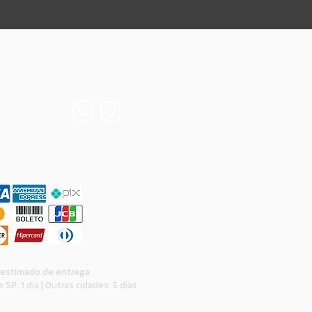
ssas redes:

adm@skate4all.com.br
 estimado de entrega:
 SP: 1 dia | Outras cidades: 5 dias