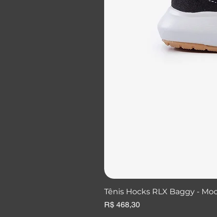
Tênis Hocks RLX Baggy - Mo
Preço
R$ 468,30