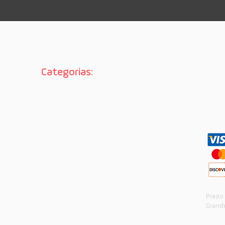
Categorias:
No
Página inicial

Street
Long
Proteção
Vestuário
Aulas de skate
Sobre nós
Prazo
Grande