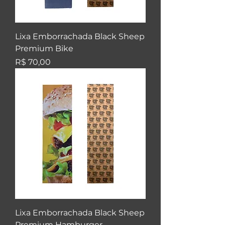
Lixa Emborrachada Black Sheep
Premium Bike
Preço
R$ 70,00
Lixa Emborrachada Black Sheep
Premium Hamburger