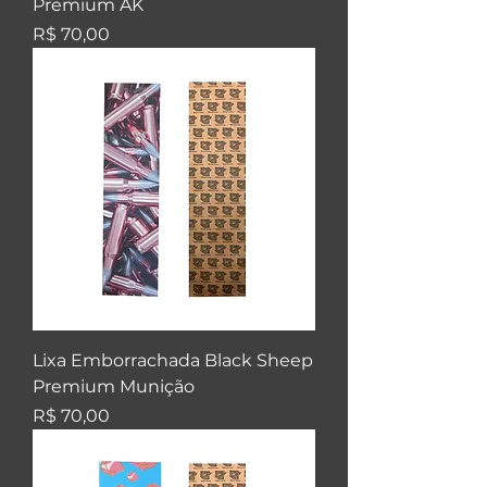
Premium AK
Preço
R$ 70,00
Lixa Emborrachada Black Sheep
Premium Munição
Preço
R$ 70,00