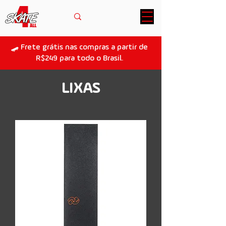
🛹 Frete grátis nas compras a partir de
R$249 para todo o Brasil.
LIXAS