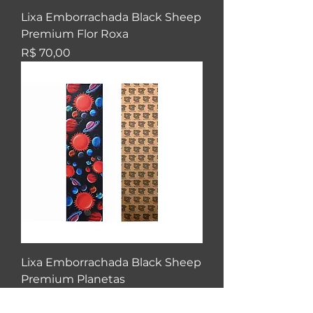
Lixa Emborrachada Black Sheep
Premium Flor Roxa
Preço
R$ 70,00
Lixa Emborrachada Black Sheep
Premium Planetas
Esgotado