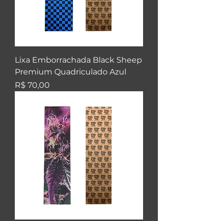
Lixa Emborrachada Black Sheep
Premium Quadriculado Azul
Preço
R$ 70,00