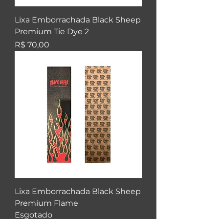
Lixa Emborrachada Black Sheep
Premium Tie Dye 2
Preço
R$ 70,00
Lixa Emborrachada Black Sheep
Premium Flame
Esgotado