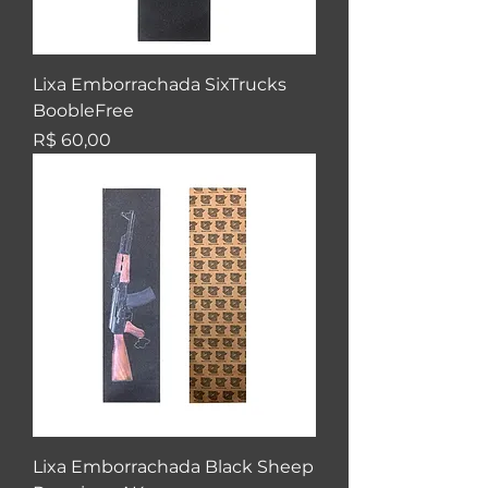
Lixa Emborrachada SixTrucks
BoobleFree
Preço
R$ 60,00
Lixa Emborrachada Black Sheep