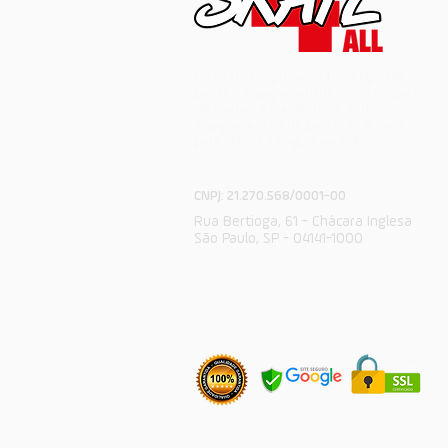
Na Skateshop temos todo tipo de
peças e equipamentos como shapes
de marfim e maple, truck, roda,
equipamentos de proteção e mais
para Street, Long, downhill
CNPJ: 21.270.568/0001-00
Rua Bertioga, 61 - Chácara Inglesa
São Paulo, SP - 04141-1000