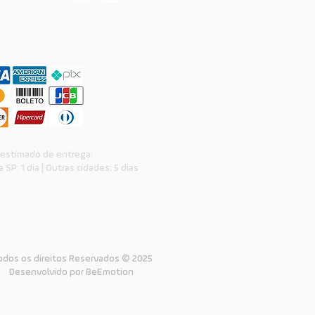

adm@skate4all.com.br
 estimado de entrega:
 SP: 1 dia | Outras cidades: 5 dias
dos os direitos Reservados © 2025
Desenvolvido por BeEmotion