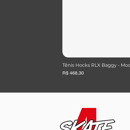
Tênis Hocks RLX Baggy - Mo
Preço
R$ 468,30