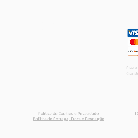
Página inicial

Street
Long
Proteção
Vestuário
Aulas de skate
Sobre nós
Prazo
Grande
To
Política de Cookies e Privacidade
Política de Entrega, Troca e Devolução