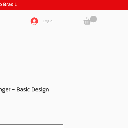
 Brasil.
Login
SOBRE NÓS
ger - Basic Design
eço