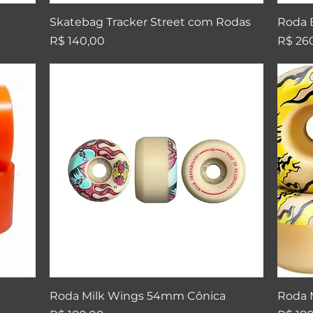
Visualização rápida
Skatebag Tracker Street com Rodas
Roda 
Preço
Preço
R$ 140,00
R$ 26
Visualização rápida
Roda Milk Wings 54mm Cônica
Roda 