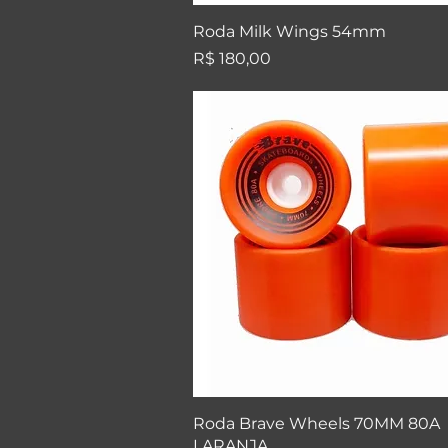
Visualização rápida
Roda Milk Wings 54mm
Preço
R$ 180,00
Visualização rápida
Roda Brave Wheels 70MM 80A
LARANJA