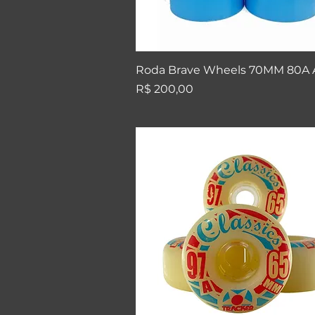
Visualização rápida
Roda Brave Wheels 70MM 80A
Preço
R$ 200,00