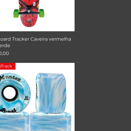
Visualização rápida
oard Tracker Caveira vermelha
verde
0,00
Track