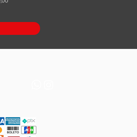
0,00
ssas redes:

adm@skate4all.com.br