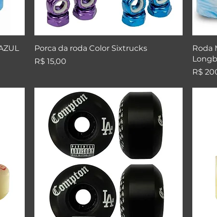
Visualização rápida
 AZUL
Porca da roda Color Sixtrucks
Roda 
Longb
Preço
R$ 15,00
Preço
R$ 20