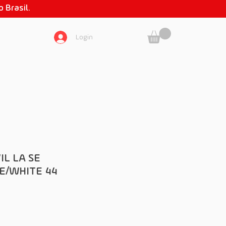
 Brasil.
Login
SOBRE NÓS
IL LA SE
E/WHITE 44
reço