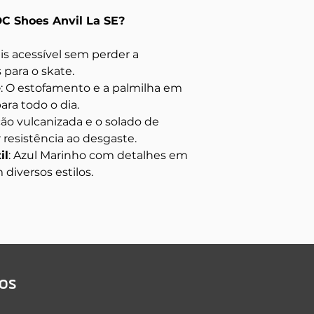
DC Shoes Anvil La SE?
is acessível sem perder a
 para o skate.
e
: O estofamento e a palmilha em
ra todo o dia.
ção vulcanizada e o solado de
resistência ao desgaste.
il
: Azul Marinho com detalhes em
iversos estilos.
dos