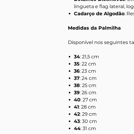
lingueta e flag lateral, log
Cadarço de Algodão
: Re
Medidas da Palmilha
Disponível nos seguintes 
34
: 21,5 cm
35
: 22 cm
36
: 23 cm
37
: 24 cm
38
: 25 cm
39
: 26 cm
40
: 27 cm
41
: 28 cm
42
: 29 cm
43
: 30 cm
44
: 31 cm