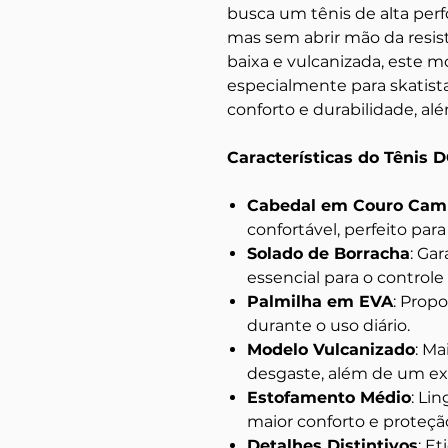
busca um tênis de alta per
mas sem abrir mão da resist
baixa e vulcanizada, este m
especialmente para skatis
conforto e durabilidade, além
Características do Tênis 
Cabedal em Couro Cam
confortável, perfeito par
Solado de Borracha
: Ga
essencial para o controle
Palmilha em EVA
: Prop
durante o uso diário.
Modelo Vulcanizado
: Ma
desgaste, além de um ex
Estofamento Médio
: Li
maior conforto e proteçã
Detalhes Distintivos
: E