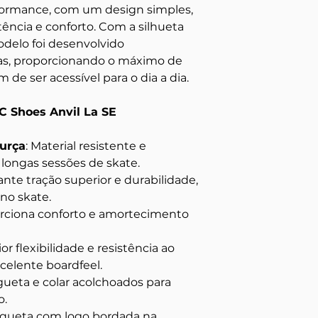
formance, com um design simples,
ência e conforto. Com a silhueta
odelo foi desenvolvido
tas, proporcionando o máximo de
 de ser acessível para o dia a dia.
DC Shoes Anvil La SE
urça
: Material resistente e
a longas sessões de skate.
rante tração superior e durabilidade,
 no skate.
orciona conforto e amortecimento
ior flexibilidade e resistência ao
celente boardfeel.
ngueta e colar acolchoados para
o.
tiqueta com logo bordada na