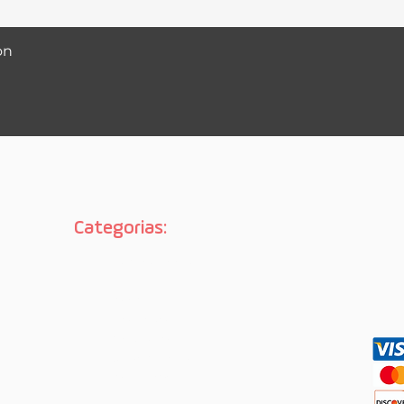
Visualização rápida
on
Categorias:
No
Página inicial

Street
Long
Proteção
Vestuário
Aulas de skate
Sobre nós