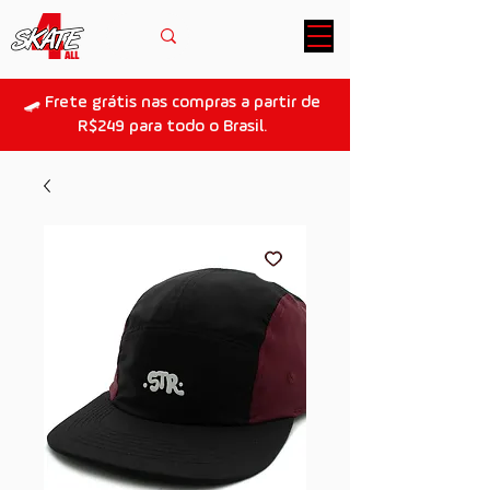
🛹 Frete grátis nas compras a partir de
R$249 para todo o Brasil.