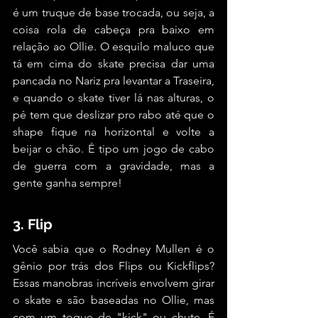
é um truque de base trocada, ou seja, a 
coisa rola de cabeça pra baixo em 
relação ao Ollie. O esquilo maluco que 
tá em cima do skate precisa dar uma 
pancada no Nariz pra levantar a Traseira, 
e quando o skate tiver lá nas alturas, o 
pé tem que deslizar pro rabo até que o 
shape fique na horizontal e volte a 
beijar o chão. É tipo um jogo de cabo 
de guerra com a gravidade, mas a 
gente ganha sempre!
3. Flip
Você sabia que o Rodney Mullen é o 
gênio por trás dos Flips ou Kickflips? 
Essas manobras incríveis envolvem girar 
o skate e são baseadas no Ollie, mas 
com um toque de "kick" ou chute. É 