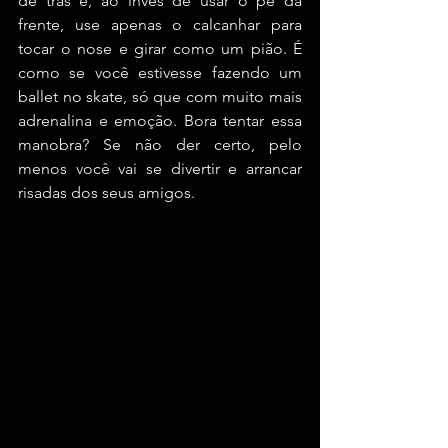
de trás e, ao invés de usar o pé da 
frente, use apenas o calcanhar para 
tocar o nose e girar como um pião. É 
como se você estivesse fazendo um 
ballet no skate, só que com muito mais 
adrenalina e emoção. Bora tentar essa 
manobra? Se não der certo, pelo 
menos você vai se divertir e arrancar 
risadas dos seus amigos.