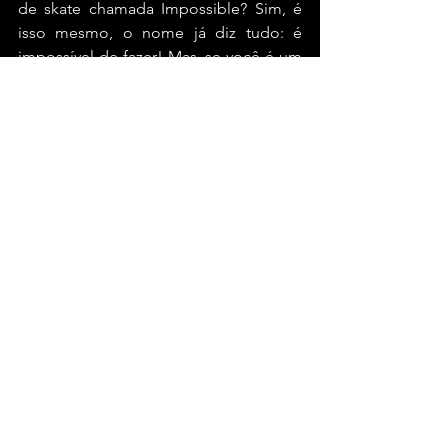
de skate chamada Impossible? Sim, é 
isso mesmo, o nome já diz tudo: é 
impossível de fazer! Mas, se você é um 
skatista corajoso e quer tentar, aí vai a 
dica: faça um impulso forte no tail para 
frente e, ao mesmo tempo, retire o pé 
da frente do skate. Parece fácil, né? Só 
que não! O skate vai girar na vertical e 
você vai precisar do pé de trás para 
impulsionar o giro. Boa sorte, amigo! 
Mas, se não conseguir, não se 
preocupe, a maioria das pessoas 
também não consegue.
Finalizando
Olha só, dá pra notar que as 10 
manobras de skate que foram 
mostradas são todas um desafio 