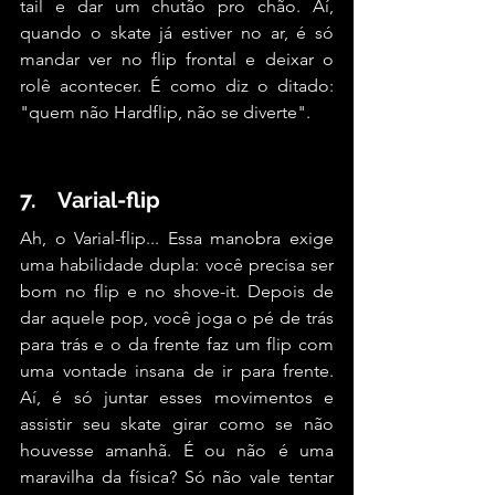
tail e dar um chutão pro chão. Aí, 
quando o skate já estiver no ar, é só 
mandar ver no flip frontal e deixar o 
rolê acontecer. É como diz o ditado: 
"quem não Hardflip, não se diverte".
7.    Varial-flip
Ah, o Varial-flip... Essa manobra exige 
uma habilidade dupla: você precisa ser 
bom no flip e no shove-it. Depois de 
dar aquele pop, você joga o pé de trás 
para trás e o da frente faz um flip com 
uma vontade insana de ir para frente. 
Aí, é só juntar esses movimentos e 
assistir seu skate girar como se não 
houvesse amanhã. É ou não é uma 
maravilha da física? Só não vale tentar 